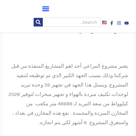
خطي
لى
مخازن الحفظ والتوزيع المركزية
Facebook-
Instagram
Youtube
Search
لمحتوى
f
لشركة المراعي
يعتبر مشروع المراعي أحد اهم المشاريع المنفذة من قبل
شركتنا وذلك بسبب الجهد الكبير الذي تم توظيفه لتنفيذ
المشروع. ويتمثل هذا الجهد في تجهيز 39 وحدة تبريد
لوحدات تكثيف مبردة بالهواء و تجهيز مبخرات لتوفير 2028
كيلوواط من سعة التبريد لـ 48688 متر مكعب من
المخازن المبردة والمجمدة . تقع هذه المخازن في بغداد ،
واستغرق المشروع 6 أشهر لكي يتم انجازه.